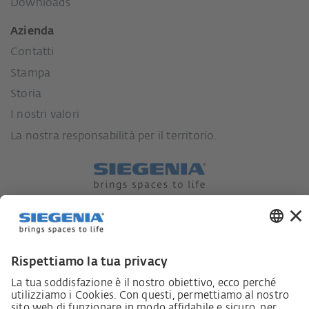
Downloads
Azienda
Contatti
Stampa
Storia
I nostri valori
La nostra responsabilità per il territorio.
Lieferkettensorgfaltspflichtengesetz
Lieferantenkodex
LkSG-Merkblatt für Lieferanten