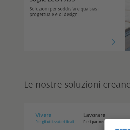
Soluzioni per soddisfare qualsiasi
progettuale e di design.
Le nostre soluzioni crea
Vivere
Lavorare
Per gli utilizzatori finali
Per i partner commerciali