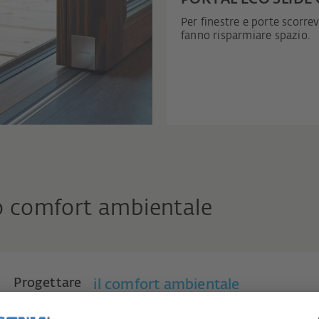
Per finestre e porte scorrev
fanno risparmiare spazio.
no comfort ambientale
Progettare
il comfort ambientale
Per gli architetti