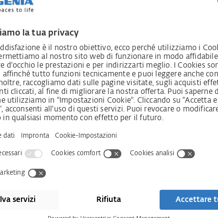
Smart home
Co
ar