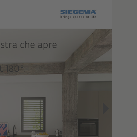
estra che apre
 180°.