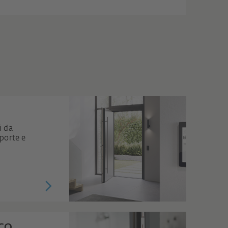
i da
 porte e
 CO