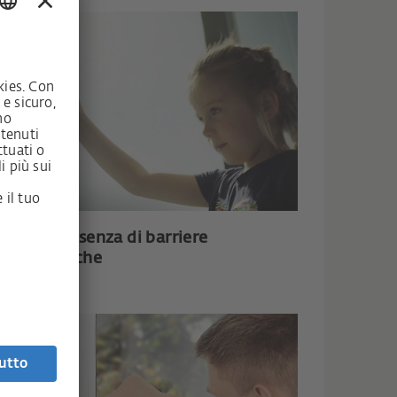
mfort e assenza di barriere
chitettoniche