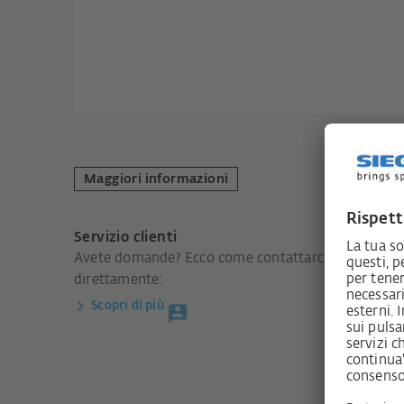
Maggiori informazioni
Servizio clienti
Avete domande? Ecco come contattarci
direttamente:
Scopri di più