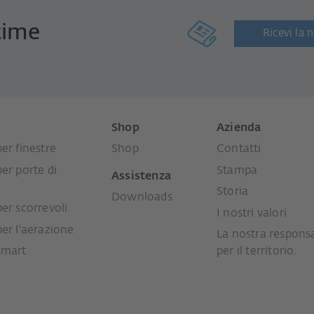
time
Ricevi la 
i
Shop
Azienda
er finestre
Shop
Contatti
per porte di
Stampa
Assistenza
Storia
Downloads
per scorrevoli
I nostri valori
per l'aerazione
La nostra responsa
smart
per il territorio.