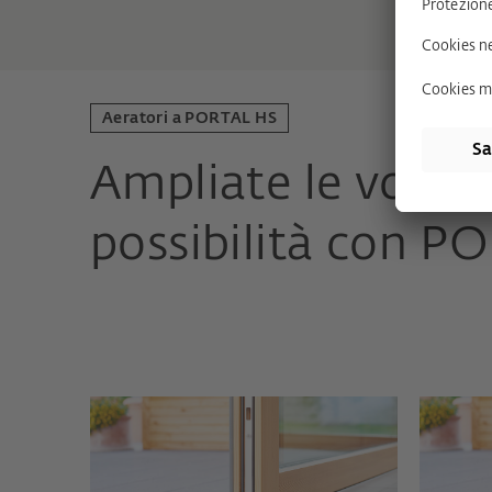
Aeratori a PORTAL HS
Ampliate le vostr
possibilità con 