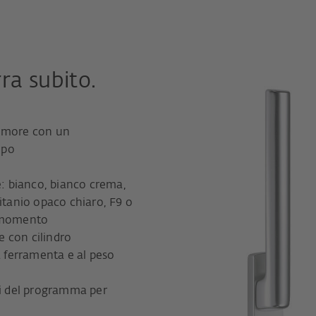
rra subito.
rumore con un
mpo
e: bianco, bianco crema,
itanio opaco chiaro, F9 o
o momento
ne con cilindro
a ferramenta e al peso
ni del programma per