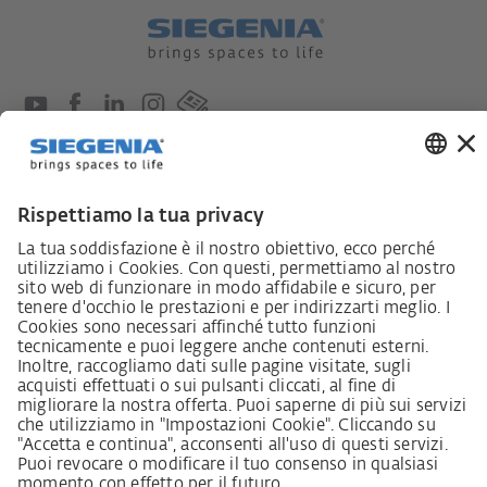
Lieferkettensorgfaltspflichtengesetz
Lieferantenkodex
LkSG-Merkblatt für Lieferanten
Grundsatzerklärung Menschenrechtsstrategie
Beschwerdeverfahren
Impressum
AVB
Informativa sulla protezione dei dati personali
Dichiarazione sull‘Accessibilità