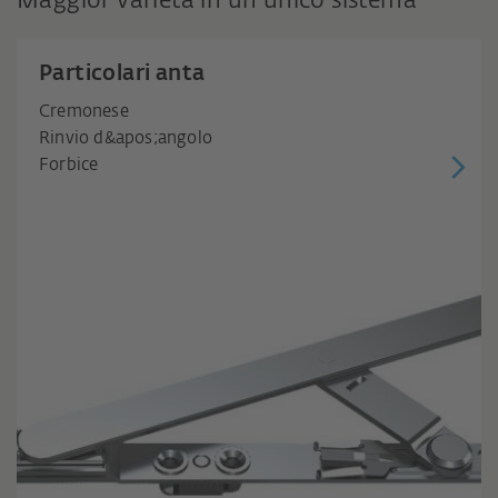
Maggior varietà in un unico sistema
Particolari anta
Cremonese
Rinvio d&apos;angolo
Forbice