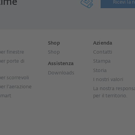
time
Ricevi la 
i
Shop
Azienda
er finestre
Shop
Contatti
per porte di
Stampa
Assistenza
Storia
Downloads
per scorrevoli
I nostri valori
per l'aerazione
La nostra responsa
smart
per il territorio.