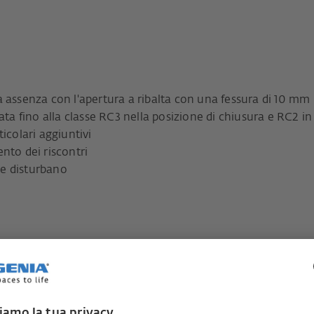
a assenza con l'apertura a ribalta con una fessura di 10 mm
ata fino alla classe RC3 nella posizione di chiusura e RC2 in
icolari aggiuntivi
nto dei riscontri
che disturbano