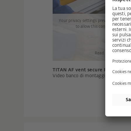
Your privacy settings prevent YouTube 
to allow this content, please cl
Display con
Read more in our
Pr
TITAN AF vent secure Rahmentei
Video banco di montaggio