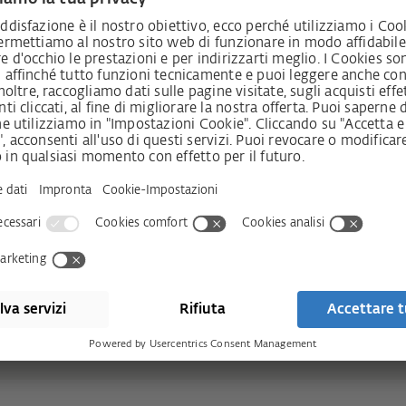
Video from loading. If you want
Your privacy settings prevent 
ick on Display content.
this content, plea
tent
Dis
ivacy Policy
Read more 
le-Anschlag
Il funzionamento di TITAN 
Filmato