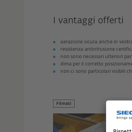
I vantaggi offerti
aerazione sicura anche in vostr
resistenza antintrusione certific
non sono necessari ulteriori part
dima per il corretto posizioname
non ci sono particolari visibili 
Filmati