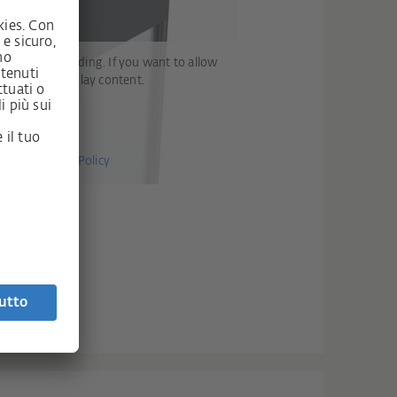
Vimeo from loading. If you want to allow
se click on Display content.
play content
in our
Privacy Policy
vent secure