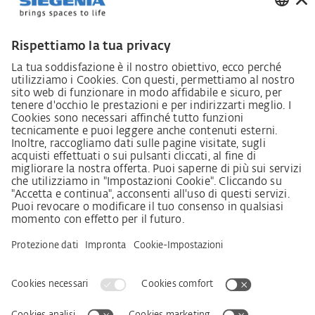
Lieferkettensorgfaltspflichtengesetz
Lieferantenkodex
LkSG-Merkblatt für Lieferanten
Grundsatzerklärung Menschenrechtsstrategie
Beschwerdeverfahren
Impressum
AVB
Informativa sulla protezione dei dati personali
Dichiarazione sull‘Accessibilità