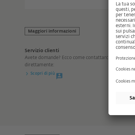
Maggiori informazioni
Servizio clienti
Avete domande? Ecco come contattarci
direttamente:
Scopri di più