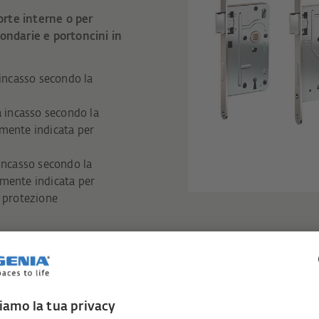
rte interne o per
ondarie e portoncini in
incasso secondo la
 incasso secondo la
rmente indicata per
ncasso secondo la
rmente indicata per
e protezione