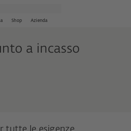
za
Shop
Azienda
nto a incasso
r tutte le esigenze.