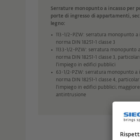
Serrature monopunto a incasso per po
porte di ingresso di appartamenti, sec
legno:
113-1/2-PZW: serratura monopunto a 
norma DIN 18251-1 classe 3
1133-1/2-PZW: serratura monopunto a
norma DIN 18251-1 classe 3, particola
l'impiego in edifici pubblici
63-1/2-PZW: serratura monopunto a i
norma DIN 18251-1 classe 4, particola
l'impiego in edifici pubblici; maggior
antintrusione