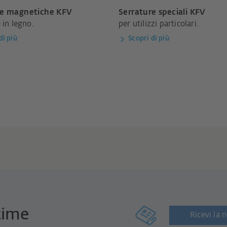
re magnetiche KFV
Serrature speciali KFV
 in legno.
per utilizzi particolari.
di più
Scopri di più
time
Ricevi la 