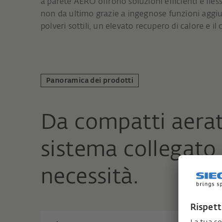
a parete AERO offrono soluzioni efficienti e fless
non da ultimo grazie a ingegnose funzioni aggiunt
polveri sottili, un elevato recupero di calore e il 
Panoramica dei prodotti
Da compatti aerat
sistema collegato 
necessità.