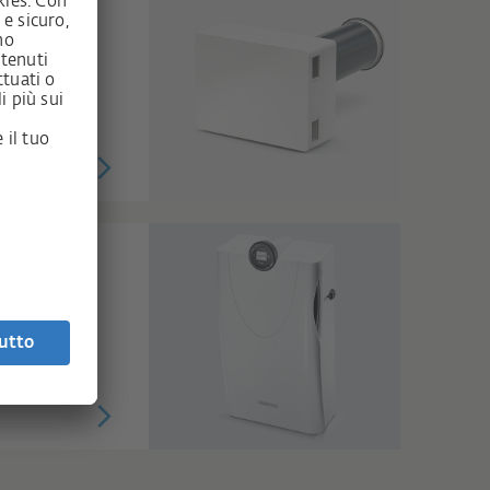
ostanti
 calore
io.
acustico
iltri che
portata
ambienti di