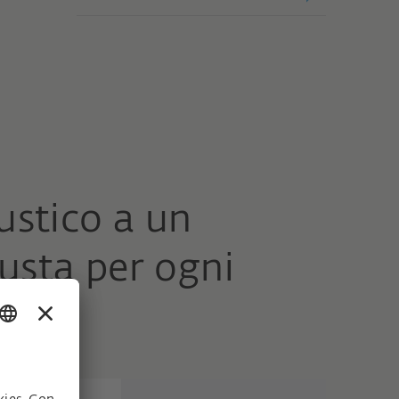
ustico a un
iusta per ogni