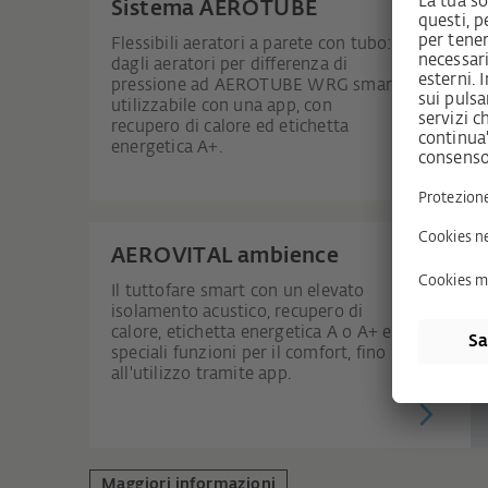
Sistema AEROTUBE
Flessibili aeratori a parete con tubo:
dagli aeratori per differenza di
pressione ad AEROTUBE WRG smart,
utilizzabile con una app, con
recupero di calore ed etichetta
energetica A+.
AEROVITAL ambience
Il tuttofare smart con un elevato
isolamento acustico, recupero di
calore, etichetta energetica A o A+ e
speciali funzioni per il comfort, fino
all'utilizzo tramite app.
Maggiori informazioni