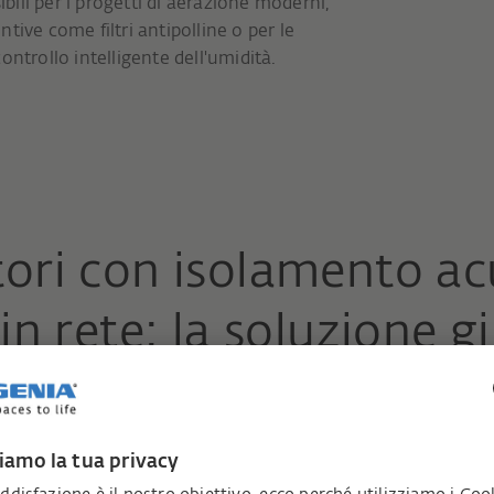
ibili per i progetti di aerazione moderni,
ive come filtri antipolline o per le
controllo intelligente dell'umidità.
ori con isolamento ac
in rete: la soluzione g