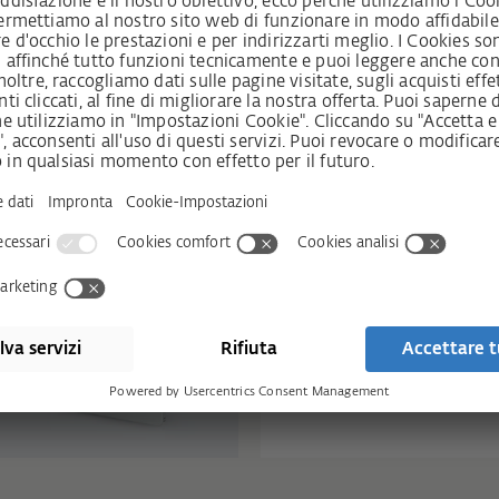
AEROPLUS WRG
Immissione ed espulsione c
con il massimo recupero di
unite in un unico apparecch
AEROPAC
L'aeratore con isolamento 
compatto e silenzioso con f
assicura una confortevole 
d'aria. Indicato anche per 
maggiori dimensioni.