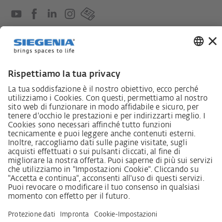
Lieferkettensorgfaltspflichtengesetz
Lieferantenkodex
LkSG-Merkblatt für Lieferanten
Grundsatzerklärung Menschenrechtsstrategie
Beschwerdeverfahren
Impressum
AVB
Informativa sulla protezione dei dati personali
Dichiarazione sull‘Accessibilità