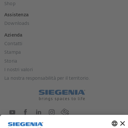
Shop
Assistenza
Downloads
Azienda
Contatti
Stampa
Storia
I nostri valori
La nostra responsabilità per il territorio.
Lieferkettensorgfaltspflichtengesetz