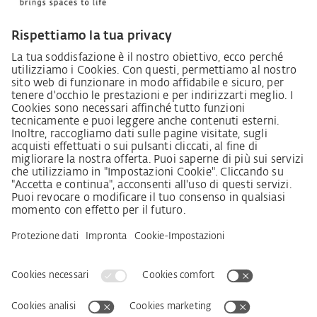
Lieferantenkodex
LkSG-Merkblatt für Lieferanten
Grundsatzerklärung Menschenrechtsstrategie
Beschwerdeverfahren
Impressum
AVB
Informativa sulla protezione dei dati personali
Dichiarazione sull‘Accessibilità
Download
Kontakt