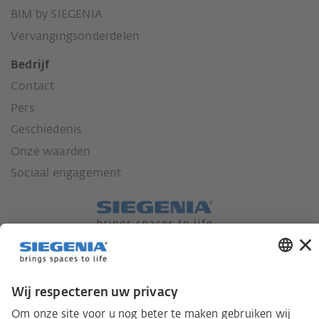
BIM by SIEGENIA
Vervangingsonderdelen
Bedrijf
Contact
Pers
Geschiedenis
Onze waarden
Sociaal engagement
Wet inzake zorgvuldigheid in de toeleveringsketen
Leverancierscode