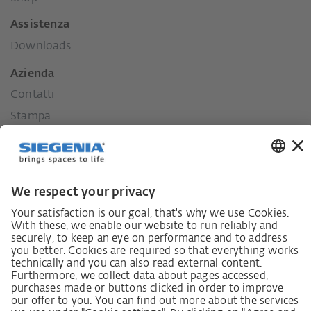
Assistenza
Downloads
Azienda
Contatti
Stampa
Storia
I nostri valori
La nostra responsabilità per il territorio.
Lieferkettensorgfaltspflichtengesetz