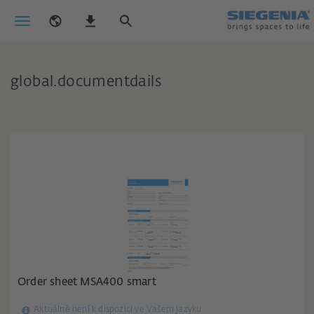
global.documentdails
Order sheet MSA400 smart
Aktuálně není k dispozici ve Vašem jazyku