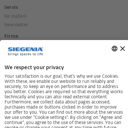
Servis
Ke stažení
Newsletter
Firma
Kontakt
Tisk
Historie
Naše hodnoty
Sociální závazek