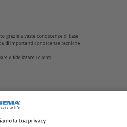
o grazie a vaste conoscenze di base
tica di importanti conoscenze tecniche
ire e fidelizzare i clienti
ntisti