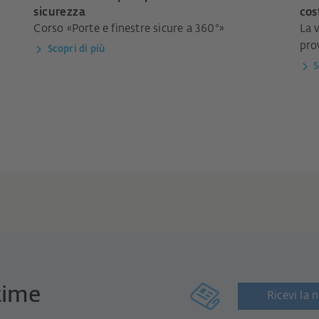
sicurezza
cos
Corso «Porte e finestre sicure a 360°»
La 
pro
Scopri di più
S
time
Ricevi la 