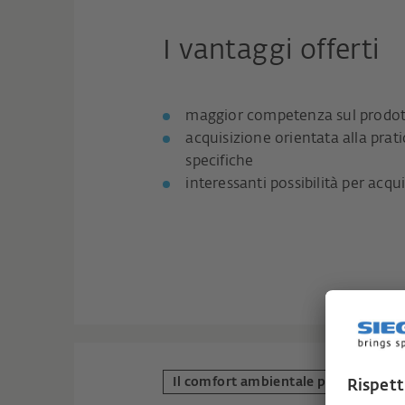
I vantaggi offerti
maggior competenza sul prodott
acquisizione orientata alla pra
specifiche
interessanti possibilità per acquis
Il comfort ambientale per i serrame