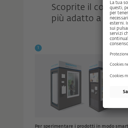
Scoprite il comfor
più adatto a voi.
Per sperimentare i prodotti in modo smar