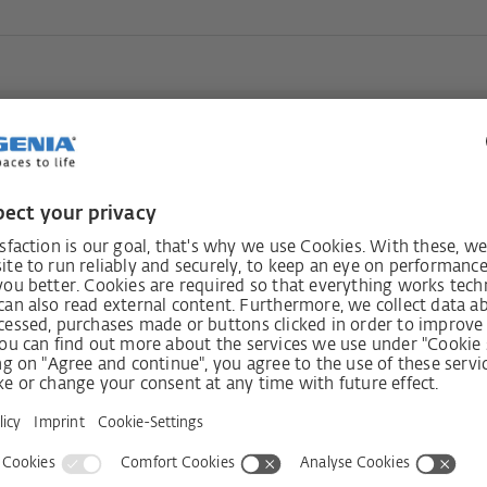
estés
Recibir bo
e!
os
Shop
Empresa
 para ventanas
Visit shop
Contacto
 para puertas
Prensa
Servicios
 para correderas
Historia