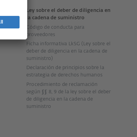
Ley sobre el deber de diligencia en
l
la cadena de suministro
Código de conducta para
proveedores
Ficha informativa LkSG (Ley sobre el
deber de diligencia en la cadena de
suministro)
Declaración de principios sobre la
estrategia de derechos humanos
Procedimiento de reclamación
según §§ 8, 9 de la ley sobre el deber
de diligencia en la cadena de
suministro