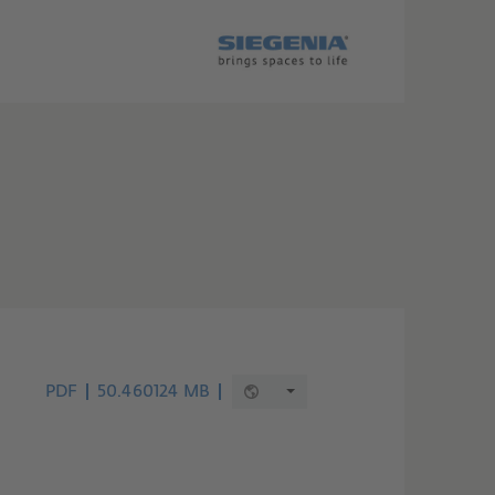
PDF
50.460124 MB