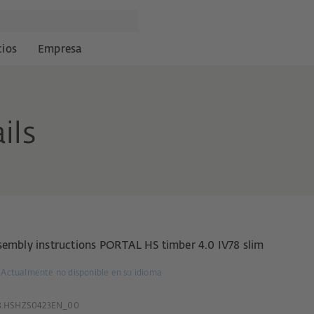
cios
Empresa
ils
sembly instructions PORTAL HS timber 4.0 IV78 slim
Actualmente no disponible en su idioma
8.HSHZS0423EN_00