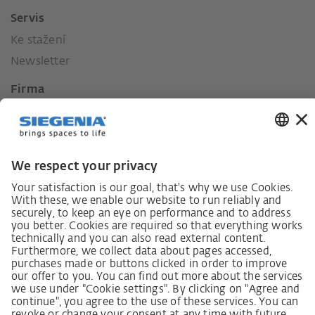
Servis
Ke stažení
Newsletter
Firma
Kontakt
Tisk
Historie
Naše hodnoty
Sociální závazek