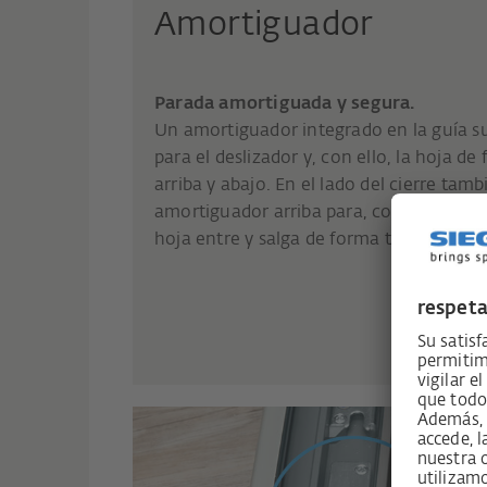
Amortiguador
Parada amortiguada y segura.
Un amortiguador integrado en la guía sup
para el deslizador y, con ello, la hoja 
arriba y abajo. En el lado del cierre tamb
amortiguador arriba para, como activado
hoja entre y salga de forma todavía más