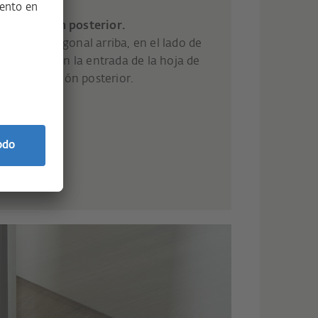
n oscilación posterior.
nados en diagonal arriba, en el lado de
puesto, frenan la entrada de la hoja de
na oscilación posterior.