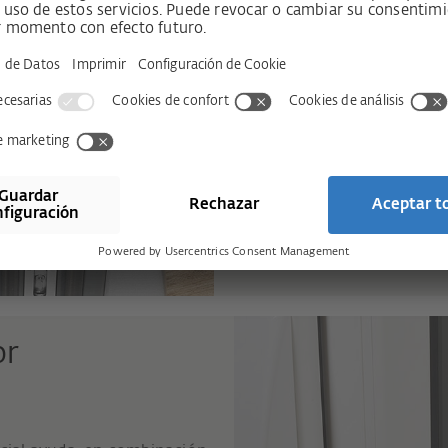
Entrada de la hoja suave si
Los frenos de cierre posicio
cierre, y abajo, en el lado o
forma muy suave e impiden u
or