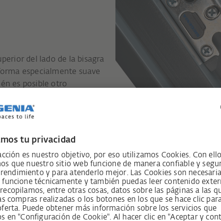
erior del lado de la bisagra
de forma especialmente suave
ién es posible otro
r adicional, hacer que la
 suave.
Frenos de cierr