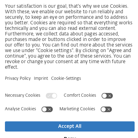
Ustawa o nadzorze nad łańcuchami dostaw
Kodeks postępowania dostawcy
Informacja dotycząca ustawy o należytej staranności
w łańcuchu dostaw (niem. LkSG)
Deklaracja zasad strategii w zakresie praw człowieka
Procedura składania skarg zgodnie z §§ 8, 9 ustawy o
należytej staranności w łańcuchu dostaw (niem. LkSG)
Imprint
OWS
Oświadczenie o ochronie danych osobowych
Informacja o realizowanej strategii podatkowej
Deklaracja dostępności