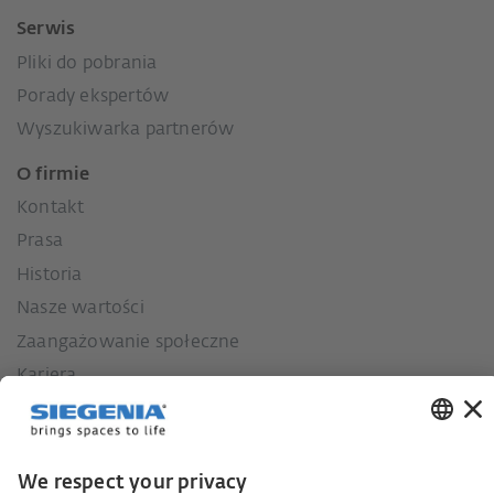
Serwis
Pliki do pobrania
Porady ekspertów
Wyszukiwarka partnerów
O firmie
Kontakt
Prasa
Historia
Nasze wartości
Zaangażowanie społeczne
Kariera