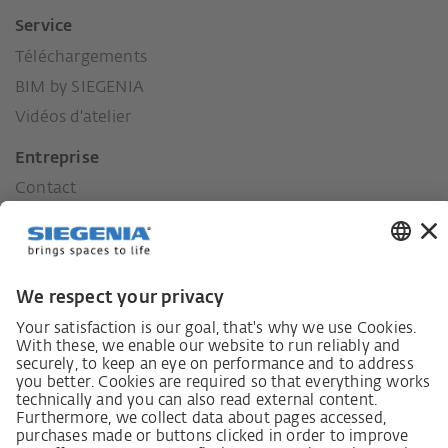
Service
Téléchargements
BIM by SIEGENIA
Vidéos d'atelier
Entreprise
Contact
Presse
Historique
Nos valeurs
Responsabilité envers la région.