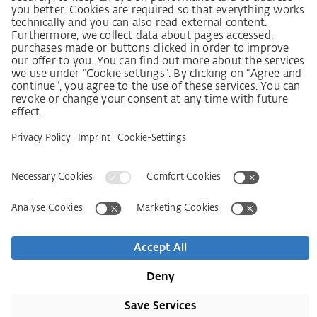
Lieferkettensorgfaltspflichtengesetz
Lieferantenkodex
LkSG-Merkblatt für Lieferanten
Grundsatzerklärung Menschenrechtsstrategie
Beschwerdeverfahren
Impressum
AVB
Informativa sulla protezione dei dati personali
Dichiarazione sull‘Accessibilità