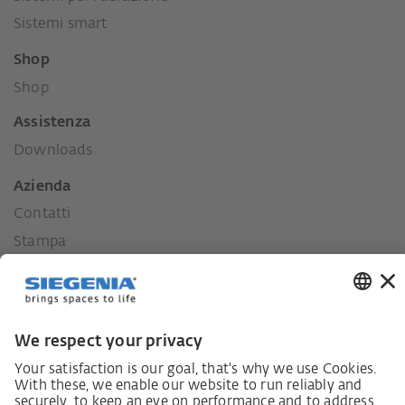
Sistemi smart
Shop
Shop
Assistenza
Downloads
Azienda
Contatti
Stampa
Storia
I nostri valori
La nostra responsabilità per il territorio.