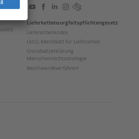
Lieferkettensorgfaltspflichtengesetz
bilità
Lieferantenkodex
LkSG-Merkblatt für Lieferanten
Grundsatzerklärung
Menschenrechtsstrategie
Beschwerdeverfahren