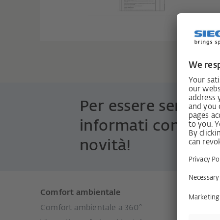
Per essere sempre
informati con le ul
novità!
Comfort ambientale
Prodott
Comfort ambientale a 360°
Sistemi p