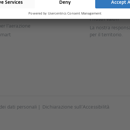
per porte di
Stampa
Assistenza
Storia
Downloads
per scorrevoli
I nostri valori
per l'aerazione
La nostra responsa
smart
per il territorio.
dei dati personali
Dichiarazione sull‘Accessibilità