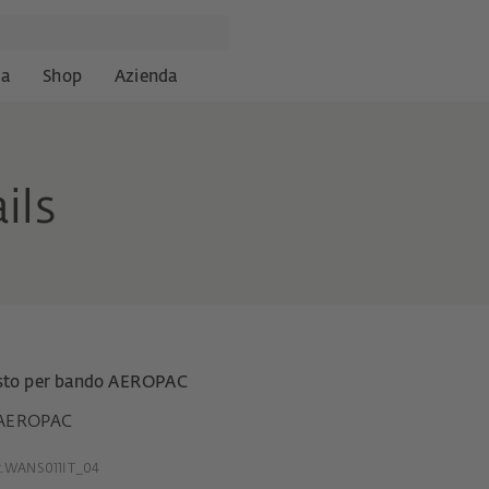
za
Shop
Azienda
ils
sto per bando AEROPAC
AEROPAC
.WANS011IT_04