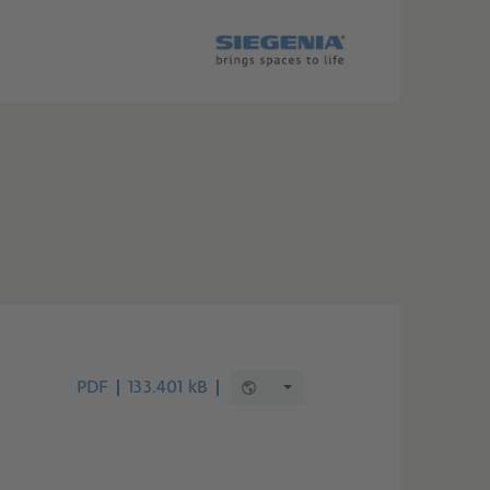
PDF
133.401 kB