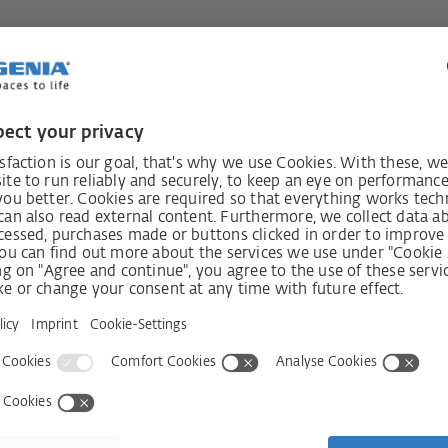
time
Ricevi la 
i
Shop
Azienda
er finestre
Shop
Contatti