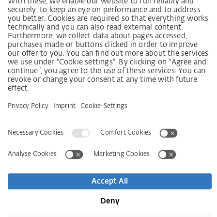
Lieferkettensorgfaltspflichtengesetz
Lieferantenkodex
LkSG-Merkblatt für Lieferanten
Grundsatzerklärung Menschenrechtsstrategie
Beschwerdeverfahren
Impressum
AVB
Informativa sulla protezione dei dati personali
Dichiarazione sull‘Accessibilità