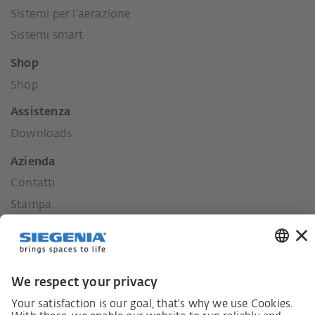
Sistemi per l'aerazione
Sistemi smart
Shop
Shop
Assistenza
Downloads
Azienda
Contatti
Stampa
Storia
I nostri valori
La nostra responsabilità per il territorio.