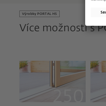
Výrobky PORTAL HS
Více možností s 