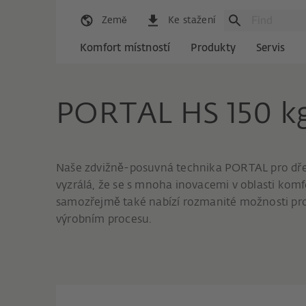
Země
Ke stažení
Komfort místností
Produkty
Servis
PORTAL HS 150 k
Naše zdvižně-posuvná technika PORTAL pro dřevo
vyzrálá, že se s mnoha inovacemi v oblasti kom
samozřejmě také nabízí rozmanité možnosti pro
výrobním procesu.