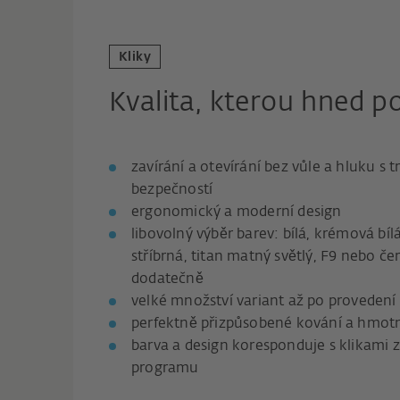
Kliky
Kvalita, kterou hned p
zavírání a otevírání bez vůle a hluku s 
bezpečností
ergonomický a moderní design
libovolný výběr barev: bílá, krémová bíl
stříbrná, titan matný světlý, F9 nebo če
dodatečně
velké množství variant až po provedení 
perfektně přizpůsobené kování a hmotno
barva a design koresponduje s klikami 
programu