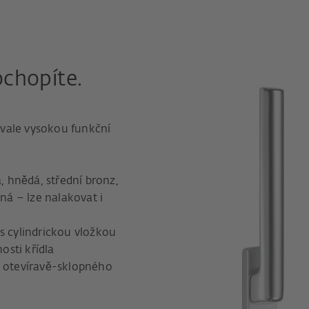
ochopíte.
trvale vysokou funkční
á, hnědá, střední bronz,
rná – lze nalakovat i
s cylindrickou vložkou
sti křídla
z otevíravě-sklopného