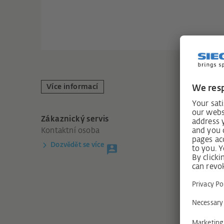
Více informací
Zákaznický servis
Kontaktní osoba
Dozvědět se více