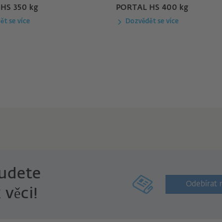
HS 350 kg
PORTAL HS 400 kg
ět se více
Dozvědět se více
udete
Odebírat 
 věci!