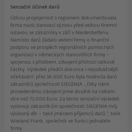
Senzační účinek darů
Úzkou propojenost s regionem dokumentovala
firma navíc darovací výzvou před velkou firemní
oslavou se zákazníky v září v Niederdielfenu.
Namísto darů žádalo vedení firmy o finanční
podporu ve prospěch regionálních pomocných
organizací v německých stanovištích firmy –
spojenou s příslibem, zdvojení příchozí celkové
částky. Výsledek předčil dokonce i nejodvážnější
očekávání: přes 36.000 Euro byla hodnota darů
zákazníků společnosti SIEGENIA. „Díky námi
provedenému zdvojení jsme dosáhli na celkem
více než 73.000 Euro. Za tento senzační výsledek
vyslovuji zákazníkům společnosti SIEGENIA můj
výslovný dík – také jménem příjemců darů.“, tolik
Wieland Frank, společník ve funkci jednatele
firmy.