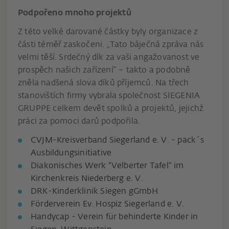
Podpořeno mnoho projektů
Z této velké darované částky byly organizace z
části téměř zaskočeni. „Tato báječná zpráva nás
velmi těší. Srdečný dík za vaši angažovanost ve
prospěch našich zařízení“ – takto a podobně
zněla nadšená slova díků příjemců. Na třech
stanovištích firmy vybrala společnost SIEGENIA
GRUPPE celkem devět spolků a projektů, jejichž
práci za pomoci darů podpořila.
CVJM-Kreisverband Siegerland e. V. - pack´s
Ausbildungsinitiative
Diakonisches Werk "Velberter Tafel" im
Kirchenkreis Niederberg e. V.
DRK-Kinderklinik Siegen gGmbH
Förderverein Ev. Hospiz Siegerland e. V.
Handycap - Verein für behinderte Kinder in