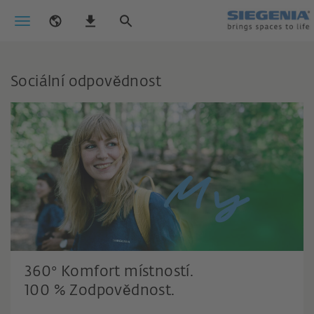
Sociální odpovědnost
360° Komfort místností.
víme: Klima na nás nečeká.
100 % Zodpovědnost.