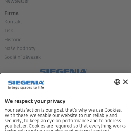
Newsletter
Firma
Kontakt
Tisk
Historie
Naše hodnoty
Sociální závazek
Zákon o náležité péči dodavatelského řetězce
Lieferantenkodex
Grundsatzerklärung Menschenrechtsstrategie