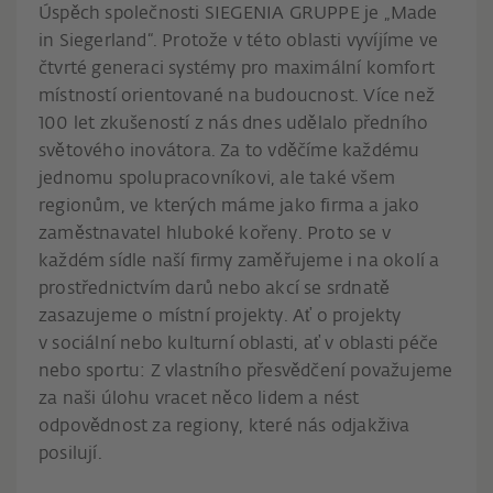
Úspěch společnosti SIEGENIA GRUPPE je „Made
in Siegerland“. Protože v této oblasti vyvíjíme ve
čtvrté generaci systémy pro maximální komfort
místností orientované na budoucnost. Více než
100 let zkušeností z nás dnes udělalo předního
světového inovátora. Za to vděčíme každému
jednomu spolupracovníkovi, ale také všem
regionům, ve kterých máme jako firma a jako
zaměstnavatel hluboké kořeny.
Proto se v
každém sídle naší firmy zaměřujeme i na okolí a
prostřednictvím darů nebo akcí se srdnatě
zasazujeme o místní projekty. Ať o projekty
v sociální nebo kulturní oblasti, ať v oblasti péče
nebo sportu: Z vlastního přesvědčení považujeme
za naši úlohu vracet něco lidem a nést
odpovědnost za regiony, které nás odjakživa
posilují.