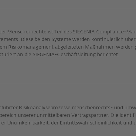
der Menschenrechte ist Teil des SIEGENIA Compliance-M
nts. Diese beiden Systeme werden kontinuierlich überwac
dem Risikomanagement abgeleiteten Maßnahmen werden g
ukturiert an die SIEGENIA-Geschäftsleitung berichtet.
ingeführter Risikoanalyseprozesse menschenrechts- und um
ereich unserer unmittelbaren Vertragspartner. Die identif
rer Unumkehrbarkeit, der Eintrittswahrscheinlichkeit und