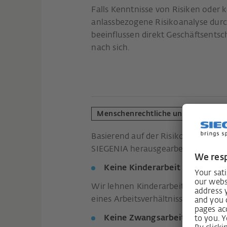
Falls Kenntnisse von Risiken oder 
anlassbezogene Risikoanalyse dur
beeinflussen direkt Geschäftsent
nach sich.
Menschenrechtliche und umweltbe
Basierend auf der Risikoanalyse 
SIEGENIA herausgearbeitet:
Keine Kinderarbeit
Wir lehnen Kinderarbeit strikt ab.
eines Arbeitsverhältnisses.
Keine Zwangsarbeit