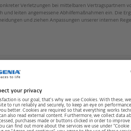
konkreter Verletzungen bei mittelbaren Vertragspartnern vo
ch und leiten angemessene Abhilfemaßnahmen ein. Die Erge
scheidungen und ziehen Anpassungen unserer internen Reg
zogene Risiken
haben wir priorisierend die folgenden menschenrechtliche
 Wir achten die jeweiligen länderspezifischen Regelungen