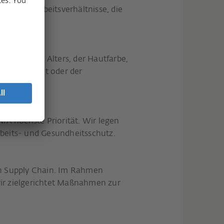
ren nur Arbeitsverhältnisse, die
echts, des Alters, der Hautfarbe,
zugehörigkeit oder der
IA höchste Priorität. Wir legen
beits- und Gesundheitsschutz.
en Supply Chain. Im Rahmen
r zielgerichtet Maßnahmen zur