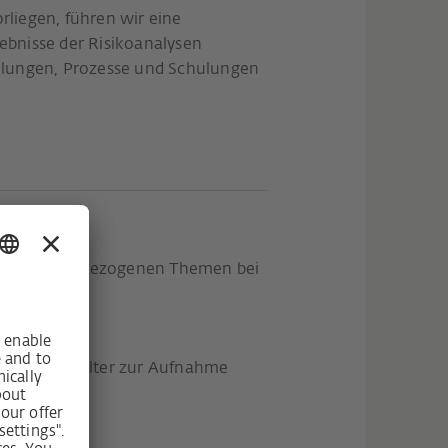
rliegen, führen wir eine
bnisse der Risikoanalysen
elungen, Prozesse und Schulungen
n und umweltbezogenen Themen bei
 zum Mindestalter zur Aufnahme