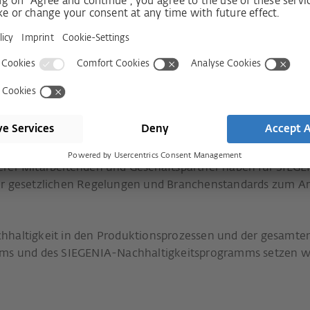
eit, Sklaverei und Menschenhandel strikt ab. Wir akzeptie
kriminierung. Eine Ungleichbehandlung aufgrund des Geschl
, der sexuellen Identität, einer Behinderung, der Religions
rt.
tz
erer Mitarbeitenden und Geschäftspartner haben für SIEGEN
der gesetzlichen Regelungen und Branchenstandards zum Ar
chhaltigkeit in den Produktionsprozessen und der gesamt
 und des SIEGENIA-Nachhaltigkeitsprogramms setzen wi