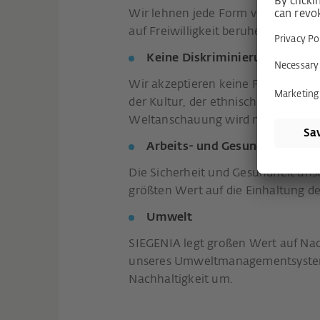
Wir lehnen jede Form von Zwangsarb
auf Freiwilligkeit beruhen.
Keine Diskriminierung
Wir akzeptieren keine Form der Dis
der Kultur, der ethnischen Herkunft
Weltanschauung wird nicht tolerie
Arbeits- und Gesundheitsschu
Die Sicherheit und Gesundheit uns
größten Wert auf die Einhaltung 
Umwelt
SIEGENIA legt großen Wert auf Na
unseres Umweltmanagementsystems
Nachhaltigkeit um.