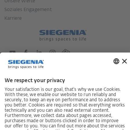
Unsere Werte
Soziales Engagement
Karriere
Lieferkettensorgfaltspflichtengesetz
Lieferantenkodex
LkSG-Merkblatt für Lieferanten
Grundsatzerklärung Menschenrechtsstrategie
Beschwerdeverfahren
Impressum
AGB
Datenschutz