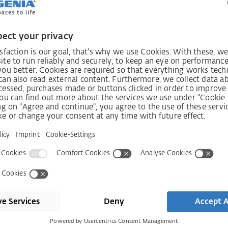
r die Umwelt.
dell
dsatz – so verantwortungsvoll zu handeln, dass
 die gleichen oder sogar bessere ökologische,
tzungen haben. Es geht nicht nur darum,
nsentscheidungen in neue Technologien zu treffen
auen. Es geht auch darum, eine
ie zu Innovationen ermutigt, die das Lernen
ie fordert und die sich von Rückschlägen
lässt.
altige Unternehmensentwicklung zwei