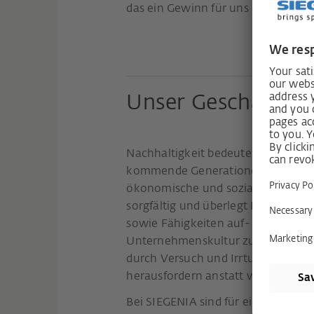
das ein Gewinn für uns alle und fü
Unser Geschäftsmo
Nachhaltigkeit bedeutet – im Grun
kommende Generationen mindestens
ökonomische und soziale Vorausse
sorgfältig und überlegt Investitio
sowie Fähigkeiten auf- und auszub
Unternehmenskultur zu schaffen, d
durch Versuch und Irrtum fördert w
herausfordern anstatt verunsichern 
Bei SIEGENIA sind für eine nachh