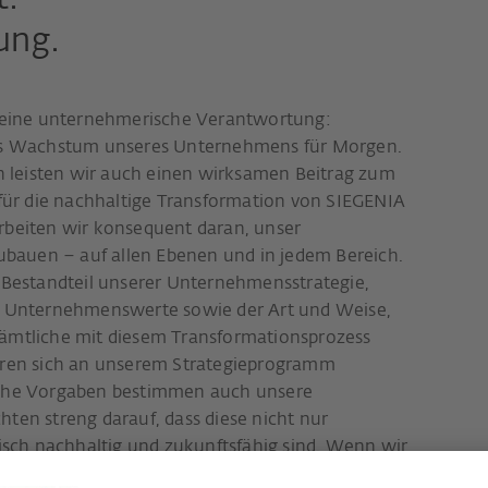
.
ung.
ls eine unternehmerische Verantwortung:
 das Wachstum unseres Unternehmens für Morgen.
 leisten wir auch einen wirksamen Beitrag zum
ür die nachhaltige Transformation von SIEGENIA
arbeiten wir konsequent daran, unser
bauen – auf allen Ebenen und in jedem Bereich.
r Bestandteil unserer Unternehmensstrategie,
er Unternehmenswerte sowie der Art und Weise,
Sämtliche mit diesem Transformationsprozess
en sich an unserem Strategieprogramm
ische Vorgaben bestimmen auch unsere
hten streng darauf, dass diese nicht nur
sch nachhaltig und zukunftsfähig sind. Wenn wir
s auch noch zum Vorbild für andere werden, ist