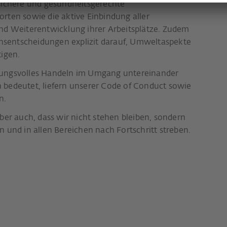
chere und gesundheitsgerechte
rten sowie die aktive Einbindung aller
und Weiterentwicklung ihrer Arbeitsplätze. Zudem
ionsentscheidungen explizit darauf, Umweltaspekte
tigen.
tungsvolles Handeln im Umgang untereinander
 bedeutet, liefern unserer Code of Conduct sowie
n.
ber auch, dass wir nicht stehen bleiben, sondern
n und in allen Bereichen nach Fortschritt streben.