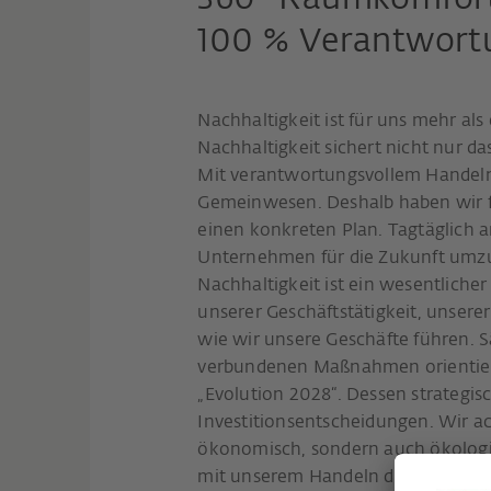
360° Raumkomfort
100 % Verantwort
Nachhaltigkeit ist für uns mehr a
Nachhaltigkeit sichert nicht nur
Mit verantwortungsvollem Handeln
Gemeinwesen. Deshalb haben wir f
einen konkreten Plan. Tagtäglich 
Unternehmen für die Zukunft umzu
Nachhaltigkeit ist ein wesentliche
unserer Geschäftstätigkeit, unser
wie wir unsere Geschäfte führen. 
verbundenen Maßnahmen orientier
„Evolution 2028“. Dessen strateg
Investitionsentscheidungen. Wir ac
ökonomisch, sondern auch ökologi
mit unserem Handeln darüber hinau