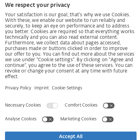
Lieferkettensorgfaltspflichtengesetz
Lieferantenkodex
LkSG-Merkblatt für Lieferanten
Grundsatzerklärung Menschenrechtsstrategie
Beschwerdeverfahren
Impressum
AGB
Datenschutz
Erklärung zur Barrierefreiheit
Services
Kontakt