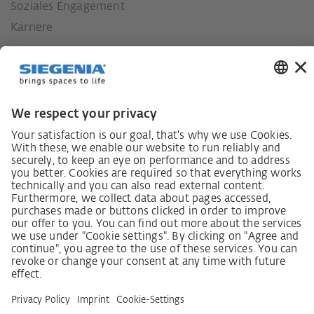
Soziales Engagement
Karriere
Lieferkettensorgfaltspflichtengesetz
Lieferantenkodex
LkSG-Merkblatt für Lieferanten
Grundsatzerklärung Menschenrechtsstrategie
Beschwerdeverfahren
Impressum
AGB
Datenschutz