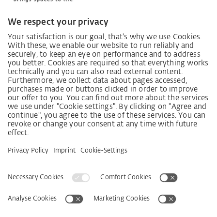
Lieferkettensorgfaltspflichtengesetz
Lieferantenkodex
LkSG-Merkblatt für Lieferanten
Grundsatzerklärung Menschenrechtsstrategie
Beschwerdeverfahren
Impressum
AGB
Datenschutz
Erklärung zur Barrierefreiheit
Services