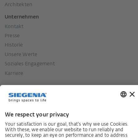
Architekten
Unternehmen
Kontakt
Presse
Historie
Unsere Werte
Soziales Engagement
Karriere
Lieferkettensorgfaltspflichtengesetz
Lieferantenkodex