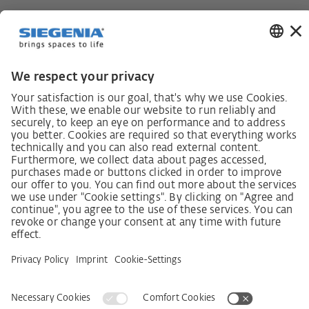
Lieferkettensorgfaltspflichtengesetz
Lieferantenkodex
LkSG-Merkblatt für Lieferanten
Grundsatzerklärung Menschenrechtsstrategie
Beschwerdeverfahren
Impressum
AGB
Datenschutz
Erklärung zur Barrierefreiheit