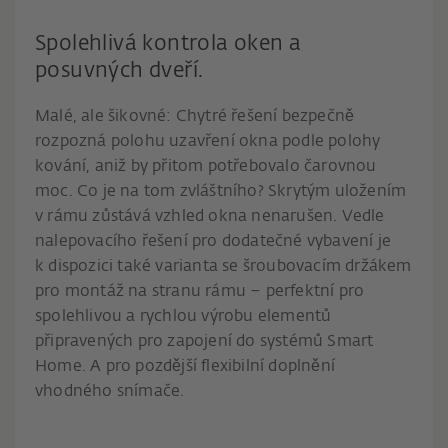
Spolehlivá kontrola oken a
posuvných dveří.
Malé, ale šikovné: Chytré řešení bezpečně
rozpozná polohu uzavření okna podle polohy
kování, aniž by přitom potřebovalo čarovnou
moc. Co je na tom zvláštního? Skrytým uložením
v rámu zůstává vzhled okna nenarušen. Vedle
nalepovacího řešení pro dodatečné vybavení je
k dispozici také varianta se šroubovacím držákem
pro montáž na stranu rámu – perfektní pro
spolehlivou a rychlou výrobu elementů
připravených pro zapojení do systémů Smart
Home. A pro pozdější flexibilní doplnění
vhodného snímače.