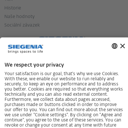
Historie
Naše hodnoty
Sociální závazek
Zákon o náležité péči dodavatelského řetězce
Lieferantenkodex
Grundsatzerklärung Menschenrechtsstrategie
Beschwerdeverfahren
Impressum
VOB
Ochrana dat