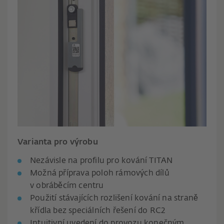
Varianta pro výrobu
Nezávisle na profilu pro kování TITAN
Možná příprava poloh rámových dílů
v obráběcím centru
Použití stávajících rozlišení kování na straně
křídla bez speciálních řešení do RC2
Intuitivní uvedení do provozu konečným