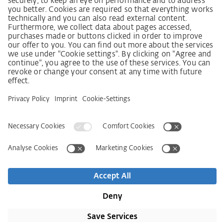
Lieferantenkodex
Grundsatzerklärung Menschenrechtsstrategie
Beschwerdeverfahren
Impressum
VOB
Ochrana dat
Prohlášení k bezbariérovosti
Kontakt
Newsletter