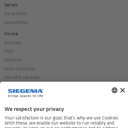
Servis
Ke stažení
Newsletter
Firma
Kontakt
Tisk
Historie
Naše hodnoty
Sociální závazek
Zákon o náležité péči dodavatelského řetězce