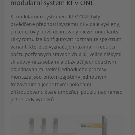
modularni system KFV ONE.
S modularnim systemem KFV ONE byly
osvědčene přednosti systemu KFV dale vyvijeny,
přičemž byly nově definovany meze modularity.
Diky tomu lze konfigurovat rozmanite spektrum
variant, ktere se vyznačuje maximalni redukci
počtu potřebnych stavebnich dilů, velice nizkymi
skladovymi zasobami a obzvlašť jednoduchym
objednavanim. Velmi jednoduche procesy
montaže jsou přitom zajištěny jednotnym
frezovanim a jednotnymi polohami
přišroubovani, ktere umožňuji použiti nad ramec
jedne řady vyrobků.