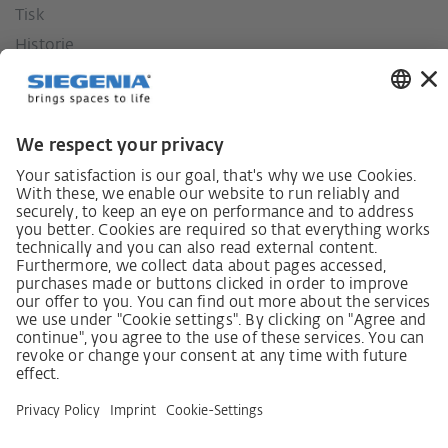
Tisk
Historie
Naše hodnoty
Sociální závazek
Zákon o náležité péči dodavatelského řetězce
Lieferantenkodex
Grundsatzerklärung Menschenrechtsstrategie
Beschwerdeverfahren