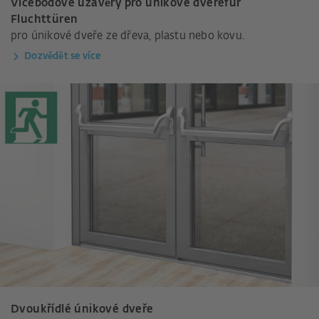
Vícebodové uzávěry pro únikové dveřefür
Fluchttüren
pro únikové dveře ze dřeva, plastu nebo kovu.
Dozvědět se více
Dvoukřídlé únikové dveře