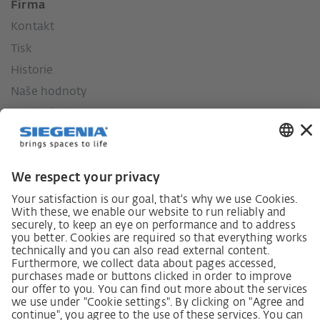
Firma
Kontakt
Tisk
Historie
Naše hodnoty
Sociální závazek
Zákon o náležité péči dodavatelského řetězce
Lieferantenkodex
Grundsatzerklärung Menschenrechtsstrategie
Beschwerdeverfahren