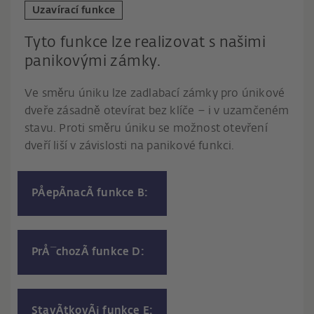
Uzavírací funkce
Tyto funkce lze realizovat s našimi
panikovými zámky.
Ve směru úniku lze zadlabací zámky pro únikové
dveře zásadně otevírat bez klíče – i v uzamčeném
stavu. Proti směru úniku se možnost otevření
dveří liší v závislosti na panikové funkci.
PÅepÃ­nacÃ­ funkce B:
PrÅ¯chozÃ­ funkce D:
StavÃ­tkovÃ¡ funkce E: