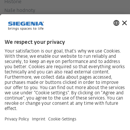
Historie
Naše hodnoty
Sociální závazek
Zákon o náležité péči dodavatelského řetězce
Lieferantenkodex
Grundsatzerklärung Menschenrechtsstrategie
Beschwerdeverfahren
Impressum
VOB
Ochrana dat