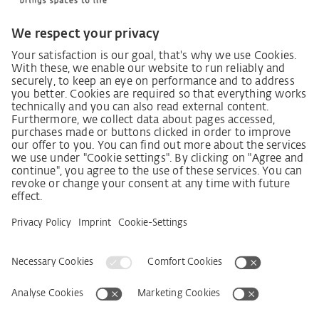
Zákon o náležité péči dodavatelského řetězce
Lieferantenkodex
Grundsatzerklärung Menschenrechtsstrategie
Beschwerdeverfahren
Impressum
VOB
Ochrana dat
Prohlášení k bezbariérovosti