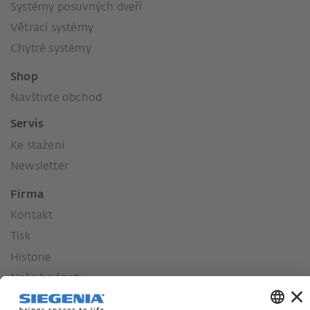
Systémy posuvných dveří
Větrací systémy
Chytré systémy
Shop
Navštivte obchod
Servis
Ke stažení
Newsletter
Firma
Kontakt
Tisk
Historie
Naše hodnoty
Sociální závazek