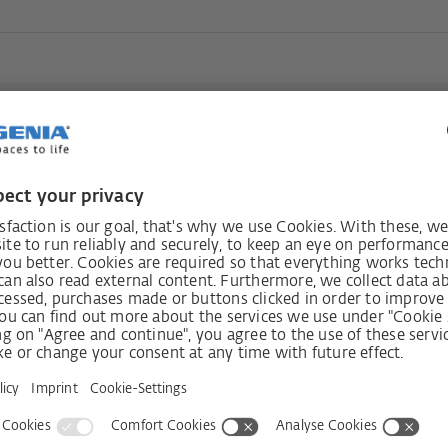
estés
Recibir bo
e!
os
Shop
Empresa
 para ventanas
Visit shop
Contacto
 para puertas
Prensa
Servicios
 para correderas
Historia