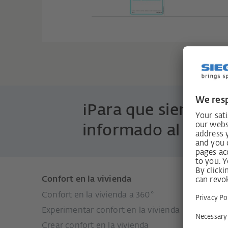
¡Para que siempre 
informado al detall
Confort en la vivienda
Product
Confort en la vivienda a 360°
Sistemas
Experimentar confort en la vivienda
Sistemas
Crear confort en la vivienda
Sistemas