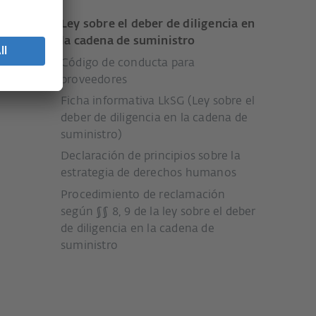
Ley sobre el deber de diligencia en
l
la cadena de suministro
Código de conducta para
proveedores
Ficha informativa LkSG (Ley sobre el
deber de diligencia en la cadena de
suministro)
Declaración de principios sobre la
estrategia de derechos humanos
Procedimiento de reclamación
según §§ 8, 9 de la ley sobre el deber
de diligencia en la cadena de
suministro