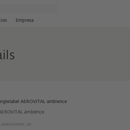
cios
Empresa
ils
ergielabel AEROVITAL ambience
AEROVITAL ambience
5.WANS009INT_00