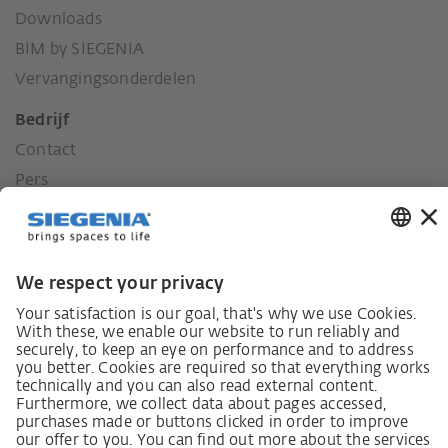
Downloads
BIM by SIEGENIA
Vervangingsonderdelen
Bedrijf
Contact
Pers
Geschiedenis
Onze waarden
Sociaal engagement
Wet inzake zorgvuldigheid in de toeleveringsketen