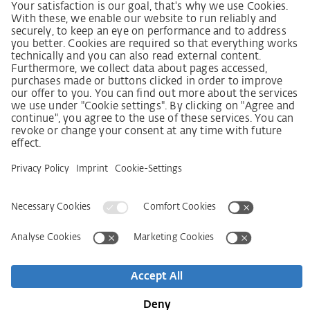
German supply chain act
Code of Conduct
Policy statement on the human rights strategy
Complaints procedure
Imprint
AGB
Privacy Statement
접근성 선언문
Service
Kontakt
Newsletter