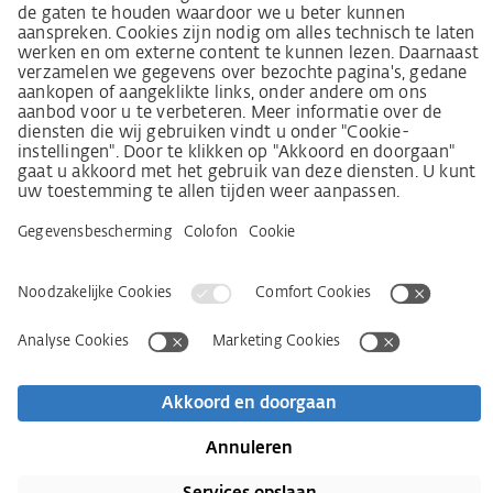
Wet inzake zorgvuldigheid in de toeleveringsketen
(LkSG) brochure
Beginselverklaring voor de mensenrechtstrategie
Beroepsinstantie
Colofon
AVG
Privacyverklaring
Toegankelijkheidsverklaring
Contact
Newsletter