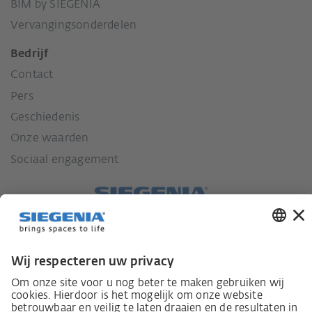
BIM by SIEGENIA
Vervangingsonderdelen
Bedrijf
Contact
Pers
Geschiedenis
Onze waarden
Sociaal engagement
Wet inzake zorgvuldigheid in de toeleveringsketen
Leverancierscode