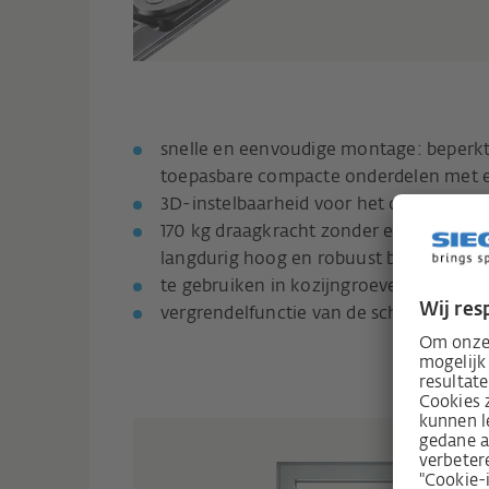
snelle en eenvoudige montage: beperkt
toepasbare compacte onderdelen met
3D-instelbaarheid voor het opheffen va
170 kg draagkracht zonder extra staaffr
langdurig hoog en robuust bedienings
te gebruiken in kozijngroeven van 10 t
vergrendelfunctie van de schaar in kie