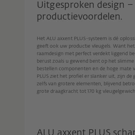
Uitgesproken design – 
productievoordelen.
Het ALU axxent PLUS-systeem is dé oplos
geeft ook uw productie vleugels. Want het 
raamdesign met perfect verdekt liggend besl
berust zoals u gewend bent op het slimm
bestellen componenten en de hoge mate 
PLUS ziet het profiel er slanker uit, zijn de
zelfs van grotere elementen, blijvend betr
grote draagkracht tot 170 kg vleugelgewich
ALU axxent PLUS scharn