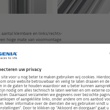
 aantal klembare en links/rechts-
 een hoge mate van voormontage
n toleranties bij fabricage en montage
ame: grote veiligheidsreserves voor een
comfort
ot 14 mm
pstand