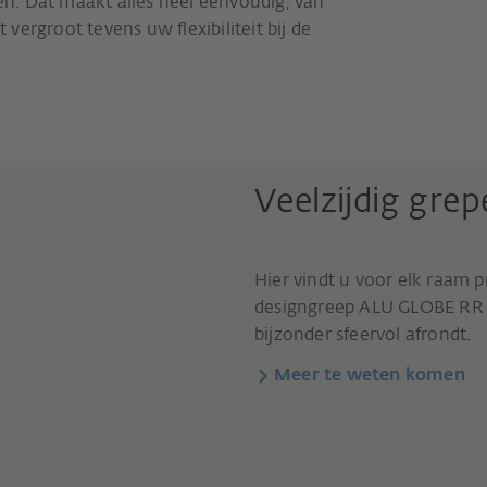
n. Dat maakt alles heel eenvoudig, van
ergroot tevens uw flexibiliteit bij de
Veelzijdig gre
Hier vindt u voor elk raam p
designgreep ALU GLOBE RR m
bijzonder sfeervol afrondt.
Meer te weten komen