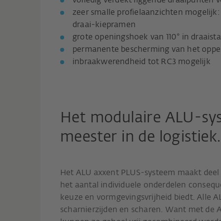
volledig verdekt liggende draaipunten 
zeer smalle profielaanzichten mogelijk:
draai-kiepramen
grote openingshoek van 110° in draaist
permanente bescherming van het opper
inbraakwerendheid tot RC3 mogelijk
Het modulaire ALU-sy
meester in de logistiek.
Het ALU axxent PLUS-systeem maakt deel 
het aantal individuele onderdelen consequ
keuze en vormgevingsvrijheid biedt. Alle A
scharnierzijden en scharen. Want met de A