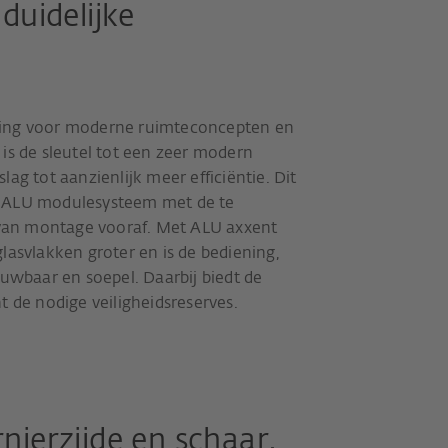
duidelijke
sing voor moderne ruimteconcepten en
is de sleutel tot een zeer modern
ag tot aanzienlijk meer efficiëntie. Dit
e ALU modulesysteem met de te
van montage vooraf. Met ALU axxent
 glasvlakken groter en is de bediening,
ouwbaar en soepel. Daarbij biedt de
t de nodige veiligheidsreserves.
ierzijde en schaar.