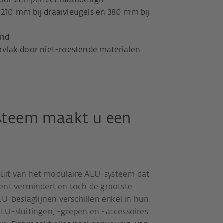
voor een perfect raamdesign
 210 mm bij draaivleugels en 380 mm bij
and
vlak door niet-roestende materialen
steem maakt u een
uit van het modulaire ALU-systeem dat
ent vermindert en toch de grootste
LU-beslaglijnen verschillen enkel in hun
LU-sluitingen, -grepen en -accessoires