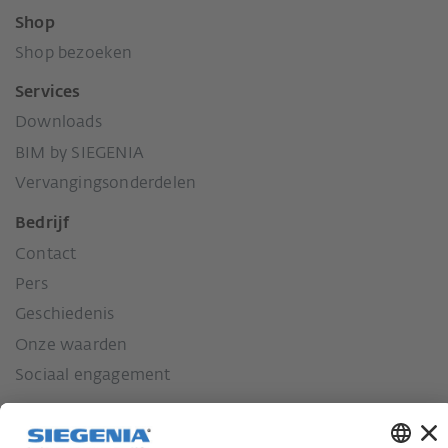
Shop
Shop bezoeken
Services
Downloads
BIM by SIEGENIA
Vervangingsonderdelen
Bedrijf
Contact
Pers
Geschiedenis
Onze waarden
Sociaal engagement