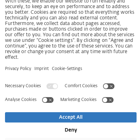
Ley sobre el deber de diligencia en la cadena de
suministro
Código de conducta para proveedores
Ficha informativa LkSG (Ley sobre el deber de
diligencia en la cadena de suministro)
Declaración de principios sobre la estrategia de
derechos humanos
Procedimiento de reclamación según §§ 8, 9 de la ley
sobre el deber de diligencia en la cadena de suministro
Aviso legal
AVB / AGB
Declaración de protección de datos
Declaración de accesibilidad