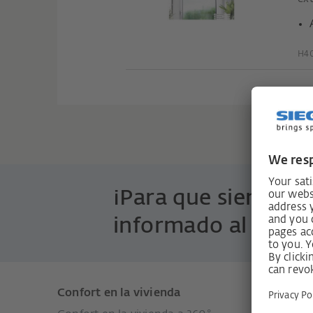
H40
¡Para que siempre 
informado al detall
Confort en la vivienda
Product