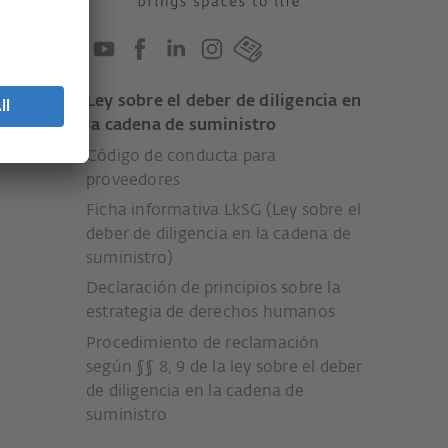
Ley sobre el deber de diligencia en
l
la cadena de suministro
Código de conducta para
proveedores
Ficha informativa LkSG (Ley sobre el
deber de diligencia en la cadena de
suministro)
Declaración de principios sobre la
estrategia de derechos humanos
Procedimiento de reclamación
según §§ 8, 9 de la ley sobre el deber
de diligencia en la cadena de
suministro