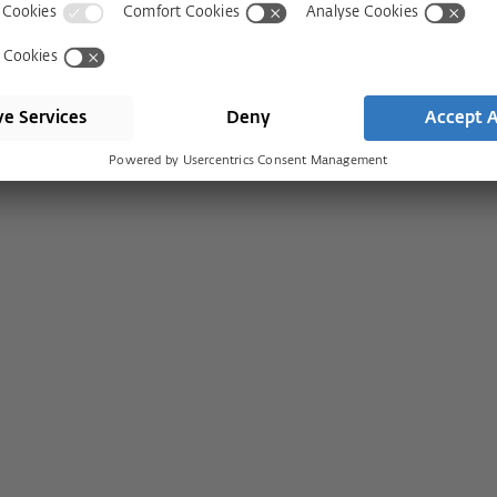
 para ventanas
Visit shop
Contacto
 para puertas
Prensa
Servicios
 para correderas
Historia
Descargas
 de ventilación
Nuestros valores
 inteligentes
Compromiso socia