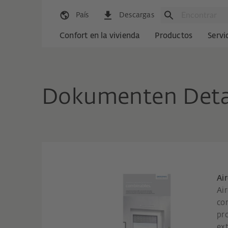
País
Descargas
Confort en la vivienda
Productos
Servi
Dokumenten Deta
Ai
Air
co
pro
ext