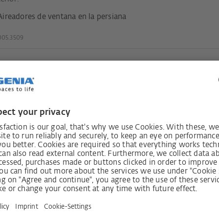
Aireadores de ventana en la persiana
05.3509
estés
Recibir bo
e!
os
Shop
Empresa