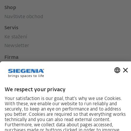
Shop
Navštivte obchod
Servis
Ke stažení
Newsletter
Firma
Kontakt
Tisk
Historie
Naše hodnoty
Sociální závazek