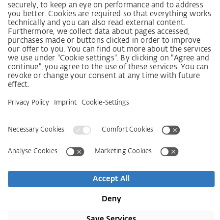
Wet inzake zorgvuldigheid in de toeleveringsketen
Leverancierscode
Wet inzake zorgvuldigheid in de toeleveringsketen
(LkSG) brochure
Beginselverklaring voor de mensenrechtstrategie
Beroepsinstantie
Colofon
AVG
Privacyverklaring
Toegankelijkheidsverklaring