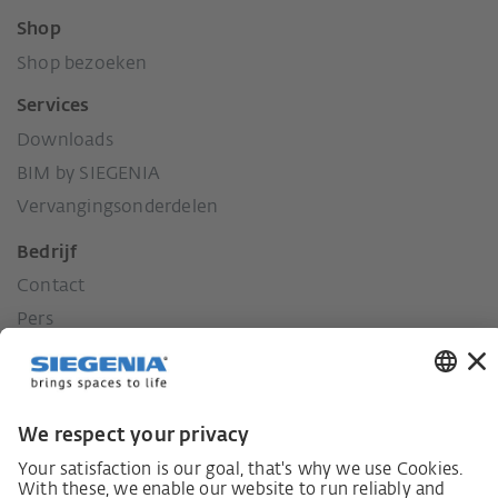
Shop
Shop bezoeken
Services
Downloads
BIM by SIEGENIA
Vervangingsonderdelen
Bedrijf
Contact
Pers
Geschiedenis
Onze waarden
Sociaal engagement