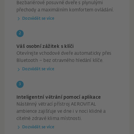
Bezbariérové posuvné dveře s plynulými
přechody a maximálním komfortem ovládání.
Dozvědět se více
Váš osobní zážitek s klíči
Otevírejte vchodové dveře automaticky přes
Bluetooth – bez otravného hledání klíče.
Dozvědět se více
Inteligentní větrání pomocí aplikace
Nástěnný větrací přístroj AEROVITAL
ambience zajišťuje ve dne i v noci klidné a
citelně zdravé klima místnosti.
Dozvědět se více