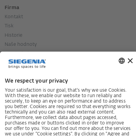
Firma
Kontakt
Tisk
Historie
Naše hodnoty
Sociální závazek
Zákon o náležité péči dodavatelského řetězce
Lieferantenkodex
Grundsatzerklärung Menschenrechtsstrategie
Beschwerdeverfahren