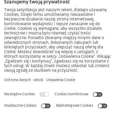
w łańcuchu dostaw (niem. LkSG)
Deklaracja zasad strategii w zakresie praw człowieka
Procedura składania skarg zgodnie z §§ 8, 9 ustawy o
należytej staranności w łańcuchu dostaw (niem. LkSG)
Imprint
OWS
Oświadczenie o ochronie danych osobowych
Informacja o realizowanej strategii podatkowej
Deklaracja dostępności
Kontakt