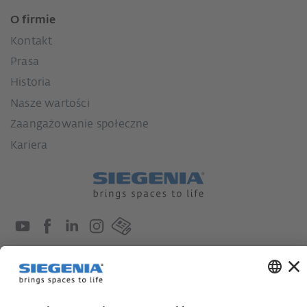
O firmie
Kontakt
Prasa
Historia
Nasze wartości
Zaangażowanie społeczne
Kariera
Ustawa o nadzorze nad łańcuchami dostaw
Kodeks postępowania dostawcy
Informacja dotycząca ustawy o należytej staranności